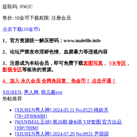
提取码:
NW2C
售价: 10金币
下载权限: 注册会员
点击下载(10金币)
1、官方资源统一解压密码：www.malefile.info
2、论坛严禁发布淫秽色情、血腥暴力等违规内容
3、注册成为本站会员，即可免费下载
套图写真
、
VR专区
、
影视专区
等板块的资源。
4、加入 永久会员 全网免回复、免金币！ 点击开通！
XIUREN
,
秀人网
,
雨儿酱eve
热帖推荐
[XIUREN秀人网] 2024.05.11 No.8525 桃妖夭
[78+1P/696MB]
[WANIMAL王动] 第26期 婕&琪 VIP套图 官方出品
[39P/789M]
[XIUREN秀人网] 2024.07.29 No.8931 尹甜甜