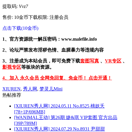
提取码:
Vvz7
售价: 10金币
下载权限: 注册会员
点击下载(10金币)
1、官方资源统一解压密码：www.malefile.info
2、论坛严禁发布淫秽色情、血腥暴力等违规内容
3、注册成为本站会员，即可免费下载
套图写真
、
VR专区
、
影视专区
等板块的资源。
4、加入 永久会员 全网免回复、免金币！ 点击开通！
XIUREN
,
秀人网
,
梦灵儿Mini
热帖推荐
[XIUREN秀人网] 2024.05.11 No.8525 桃妖夭
[78+1P/696MB]
[WANIMAL王动] 第26期 婕&琪 VIP套图 官方出品
[39P/789M]
[XIUREN秀人网] 2024.07.29 No.8931 尹甜甜