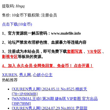
提取码:
Hngq
售价: 10金币
下载权限: 注册会员
点击下载(10金币)
1、官方资源统一解压密码：www.malefile.info
2、论坛严禁发布淫秽色情、血腥暴力等违规内容
3、注册成为本站会员，即可免费下载
套图写真
、
VR专区
、
影视专区
等板块的资源。
4、加入 永久会员 全网免回复、免金币！ 点击开通！
XIUREN
,
秀人网
,
心妍小公主
热帖推荐
[XIUREN秀人网] 2024.05.11 No.8525 桃妖夭
[78+1P/696MB]
[WANIMAL王动] 第26期 婕&琪 VIP套图 官方出品
[39P/789M]
[XIUREN秀人网] 2024.07.29 No.8931 尹甜甜