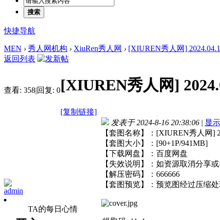
搜索
快捷导航
MEN
›
秀人网机构
›
XiuRen秀人网
›
[XIUREN秀人网] 2024.04.12
返回列表
[XIUREN秀人网] 2024.0
查看:
358
|
回复:
0
[复制链接]
发表于 2024-8-16 20:38:06
|
显
【套图名称】：[XIUREN秀人网] 2024
【套图大小】：[90+1P/941MB]
【下载网盘】：百度网盘
【失效说明】：如资源取消分享或
【解压密码】：666666
【套图预览】：预览图经过压缩处
admin
TA的每日心情