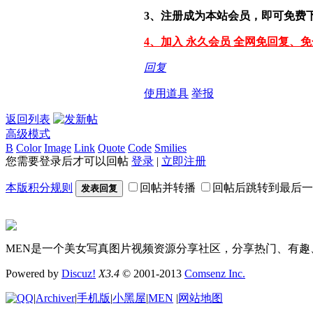
3、注册成为本站会员，即可免费
4、加入 永久会员 全网免回复、
回复
使用道具
举报
返回列表
高级模式
B
Color
Image
Link
Quote
Code
Smilies
您需要登录后才可以回帖
登录
|
立即注册
本版积分规则
回帖并转播
回帖后跳转到最后一
发表回复
MEN是一个美女写真图片视频资源分享社区，分享热门、有趣
Powered by
Discuz!
X3.4
© 2001-2013
Comsenz Inc.
|
Archiver
|
手机版
|
小黑屋
|
MEN
|
网站地图