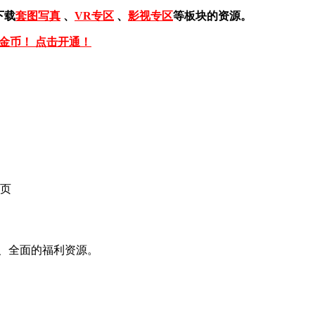
下载
套图写真
、
VR专区
、
影视专区
等板块的资源。
免金币！ 点击开通！
页
、全面的福利资源。