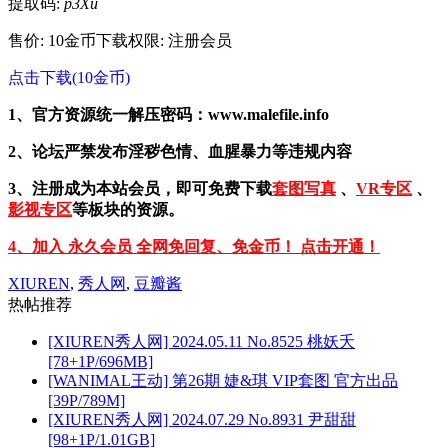
提取码:
p3Xu
售价: 10金币
下载权限: 注册会员
点击下载(10金币)
1、官方资源统一解压密码：www.malefile.info
2、论坛严禁发布淫秽色情、血腥暴力等违规内容
3、注册成为本站会员，即可免费下载
套图写真
、
VR专区
、
影视专区
等板块的资源。
4、加入 永久会员 全网免回复、免金币！ 点击开通！
XIUREN
,
秀人网
,
豆瓣酱
热帖推荐
[XIUREN秀人网] 2024.05.11 No.8525 桃妖夭
[78+1P/696MB]
[WANIMAL王动] 第26期 婕&琪 VIP套图 官方出品
[39P/789M]
[XIUREN秀人网] 2024.07.29 No.8931 尹甜甜
[98+1P/1.01GB]