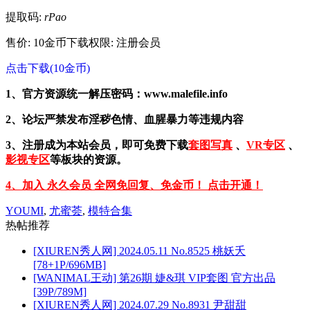
提取码:
rPao
售价: 10金币
下载权限: 注册会员
点击下载(10金币)
1、官方资源统一解压密码：www.malefile.info
2、论坛严禁发布淫秽色情、血腥暴力等违规内容
3、注册成为本站会员，即可免费下载
套图写真
、
VR专区
、
影视专区
等板块的资源。
4、加入 永久会员 全网免回复、免金币！ 点击开通！
YOUMI
,
尤蜜荟
,
模特合集
热帖推荐
[XIUREN秀人网] 2024.05.11 No.8525 桃妖夭
[78+1P/696MB]
[WANIMAL王动] 第26期 婕&琪 VIP套图 官方出品
[39P/789M]
[XIUREN秀人网] 2024.07.29 No.8931 尹甜甜