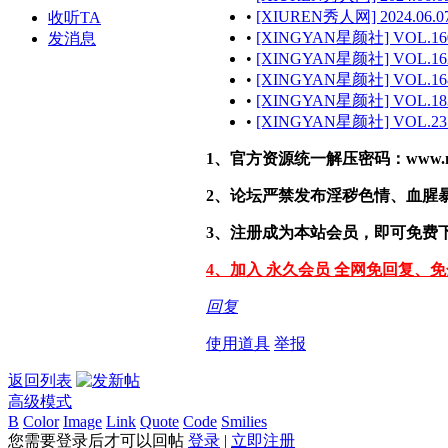
•
[XIUREN秀人网] 2024.06.0
收听TA
•
[XINGYAN星颜社] VOL.16
发消息
•
[XINGYAN星颜社] VOL.16
•
[XINGYAN星颜社] VOL.16
•
[XINGYAN星颜社] VOL.18
•
[XINGYAN星颜社] VOL.23
1、官方资源统一解压密码：www.malef
2、论坛严禁发布淫秽色情、血腥
3、注册成为本站会员，即可免费
4、加入 永久会员 全网免回复、
回复
使用道具
举报
返回列表
高级模式
B
Color
Image
Link
Quote
Code
Smilies
您需要登录后才可以回帖
登录
|
立即注册