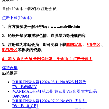
售价: 10金币
下载权限: 注册会员
点击下载(10金币)
1、官方资源统一解压密码：www.malefile.info
2、论坛严禁发布淫秽色情、血腥暴力等违规内容
3、注册成为本站会员，即可免费下载
套图写真
、
VR专区
、
影视专区
等板块的资源。
4、加入 永久会员 全网免回复、免金币！ 点击开通！
模特合集
热帖推荐
[XIUREN秀人网] 2024.05.11 No.8525 桃妖夭
[78+1P/696MB]
[WANIMAL王动] 第26期 婕&琪 VIP套图 官方出品
[39P/789M]
[XIUREN秀人网] 2024.07.29 No.8931 尹甜甜
[98+1P/1.01GB]