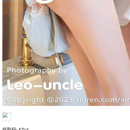
提取码:
ETv4