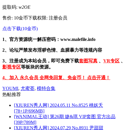
提取码:
w2OE
售价: 10金币
下载权限: 注册会员
点击下载(10金币)
1、官方资源统一解压密码：www.malefile.info
2、论坛严禁发布淫秽色情、血腥暴力等违规内容
3、注册成为本站会员，即可免费下载
套图写真
、
VR专区
、
影视专区
等板块的资源。
4、加入 永久会员 全网免回复、免金币！ 点击开通！
YOUMI
,
尤蜜荟
,
模特合集
热帖推荐
[XIUREN秀人网] 2024.05.11 No.8525 桃妖夭
[78+1P/696MB]
[WANIMAL王动] 第26期 婕&琪 VIP套图 官方出品
[39P/789M]
[XIUREN秀人网] 2024.07.29 No.8931 尹甜甜