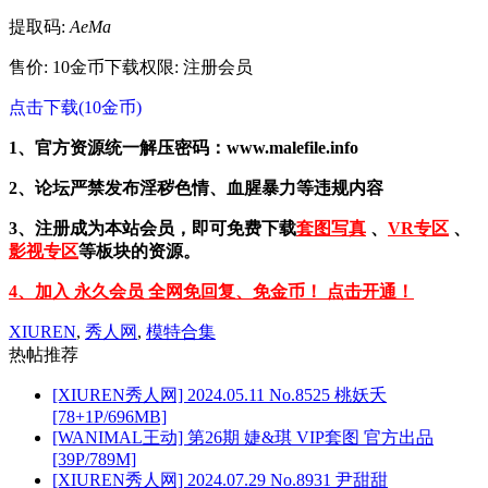
提取码:
AeMa
售价: 10金币
下载权限: 注册会员
点击下载(10金币)
1、官方资源统一解压密码：www.malefile.info
2、论坛严禁发布淫秽色情、血腥暴力等违规内容
3、注册成为本站会员，即可免费下载
套图写真
、
VR专区
、
影视专区
等板块的资源。
4、加入 永久会员 全网免回复、免金币！ 点击开通！
XIUREN
,
秀人网
,
模特合集
热帖推荐
[XIUREN秀人网] 2024.05.11 No.8525 桃妖夭
[78+1P/696MB]
[WANIMAL王动] 第26期 婕&琪 VIP套图 官方出品
[39P/789M]
[XIUREN秀人网] 2024.07.29 No.8931 尹甜甜