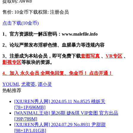
提取码:
AWW8
售价: 10金币
下载权限: 注册会员
点击下载(10金币)
1、官方资源统一解压密码：www.malefile.info
2、论坛严禁发布淫秽色情、血腥暴力等违规内容
3、注册成为本站会员，即可免费下载
套图写真
、
VR专区
、
影视专区
等板块的资源。
4、加入 永久会员 全网免回复、免金币！ 点击开通！
YOUMI
,
尤蜜荟
,
谭小灵
热帖推荐
[XIUREN秀人网] 2024.05.11 No.8525 桃妖夭
[78+1P/696MB]
[WANIMAL王动] 第26期 婕&琪 VIP套图 官方出品
[39P/789M]
[XIUREN秀人网] 2024.07.29 No.8931 尹甜甜
[98+1P/1.01GB]