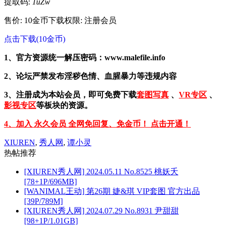
提取码:
1uZw
售价: 10金币
下载权限: 注册会员
点击下载(10金币)
1、官方资源统一解压密码：www.malefile.info
2、论坛严禁发布淫秽色情、血腥暴力等违规内容
3、注册成为本站会员，即可免费下载
套图写真
、
VR专区
、
影视专区
等板块的资源。
4、加入 永久会员 全网免回复、免金币！ 点击开通！
XIUREN
,
秀人网
,
谭小灵
热帖推荐
[XIUREN秀人网] 2024.05.11 No.8525 桃妖夭
[78+1P/696MB]
[WANIMAL王动] 第26期 婕&琪 VIP套图 官方出品
[39P/789M]
[XIUREN秀人网] 2024.07.29 No.8931 尹甜甜
[98+1P/1.01GB]