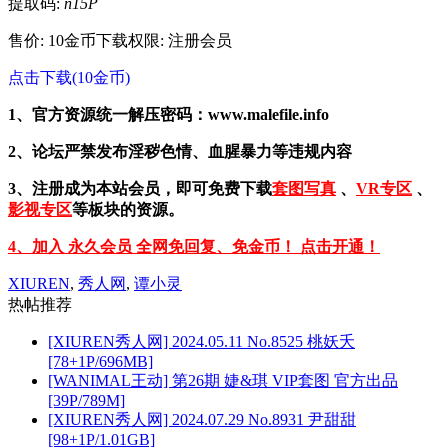
提取码:
n15P
售价: 10金币
下载权限: 注册会员
点击下载(10金币)
1、官方资源统一解压密码：www.malefile.info
2、论坛严禁发布淫秽色情、血腥暴力等违规内容
3、注册成为本站会员，即可免费下载
套图写真
、
VR专区
、
影视专区
等板块的资源。
4、加入 永久会员 全网免回复、免金币！ 点击开通！
XIUREN
,
秀人网
,
谭小灵
热帖推荐
[XIUREN秀人网] 2024.05.11 No.8525 桃妖夭
[78+1P/696MB]
[WANIMAL王动] 第26期 婕&琪 VIP套图 官方出品
[39P/789M]
[XIUREN秀人网] 2024.07.29 No.8931 尹甜甜
[98+1P/1.01GB]