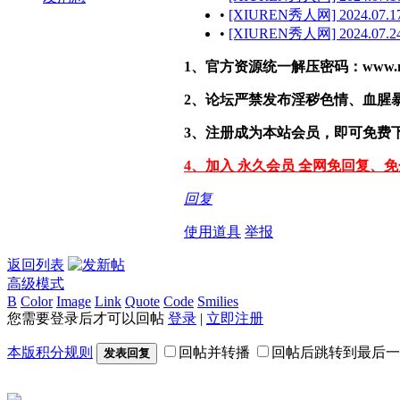
•
[XIUREN秀人网] 2024.07.17
•
[XIUREN秀人网] 2024.07.24
1、官方资源统一解压密码：www.malef
2、论坛严禁发布淫秽色情、血腥
3、注册成为本站会员，即可免费
4、加入 永久会员 全网免回复、
回复
使用道具
举报
返回列表
高级模式
B
Color
Image
Link
Quote
Code
Smilies
您需要登录后才可以回帖
登录
|
立即注册
本版积分规则
回帖并转播
回帖后跳转到最后一
发表回复