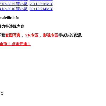
 No.8875 谭小灵 [79+1P/676MB]
 No.8910 谭小灵 [80+1P/714MB]
ile.info
暴力等违规内容
下载
套图写真
、
VR专区
、
影视专区
等板块的资源。
免金币！ 点击开通！
页