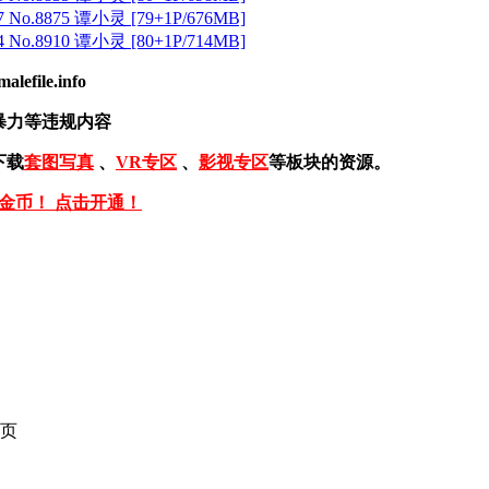
 No.8875 谭小灵 [79+1P/676MB]
 No.8910 谭小灵 [80+1P/714MB]
ile.info
暴力等违规内容
下载
套图写真
、
VR专区
、
影视专区
等板块的资源。
免金币！ 点击开通！
页