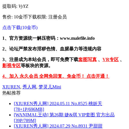
提取码:
VyYZ
售价: 10金币
下载权限: 注册会员
点击下载(10金币)
1、官方资源统一解压密码：www.malefile.info
2、论坛严禁发布淫秽色情、血腥暴力等违规内容
3、注册成为本站会员，即可免费下载
套图写真
、
VR专区
、
影视专区
等板块的资源。
4、加入 永久会员 全网免回复、免金币！ 点击开通！
XIUREN
,
秀人网
,
梦灵儿Mini
热帖推荐
[XIUREN秀人网] 2024.05.11 No.8525 桃妖夭
[78+1P/696MB]
[WANIMAL王动] 第26期 婕&琪 VIP套图 官方出品
[39P/789M]
[XIUREN秀人网] 2024.07.29 No.8931 尹甜甜