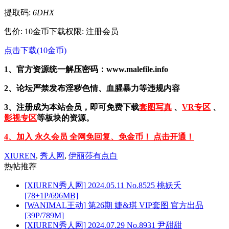
提取码:
6DHX
售价: 10金币
下载权限: 注册会员
点击下载(10金币)
1、官方资源统一解压密码：www.malefile.info
2、论坛严禁发布淫秽色情、血腥暴力等违规内容
3、注册成为本站会员，即可免费下载
套图写真
、
VR专区
、
影视专区
等板块的资源。
4、加入 永久会员 全网免回复、免金币！ 点击开通！
XIUREN
,
秀人网
,
伊丽莎有点白
热帖推荐
[XIUREN秀人网] 2024.05.11 No.8525 桃妖夭
[78+1P/696MB]
[WANIMAL王动] 第26期 婕&琪 VIP套图 官方出品
[39P/789M]
[XIUREN秀人网] 2024.07.29 No.8931 尹甜甜