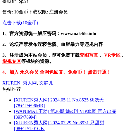
提取码:
SpNl
售价: 10金币
下载权限: 注册会员
点击下载(10金币)
1、官方资源统一解压密码：www.malefile.info
2、论坛严禁发布淫秽色情、血腥暴力等违规内容
3、注册成为本站会员，即可免费下载
套图写真
、
VR专区
、
影视专区
等板块的资源。
4、加入 永久会员 全网免回复、免金币！ 点击开通！
XIUREN
,
秀人网
,
文静儿
热帖推荐
[XIUREN秀人网] 2024.05.11 No.8525 桃妖夭
[78+1P/696MB]
[WANIMAL王动] 第26期 婕&琪 VIP套图 官方出品
[39P/789M]
[XIUREN秀人网] 2024.07.29 No.8931 尹甜甜
[98+1P/1.01GB]