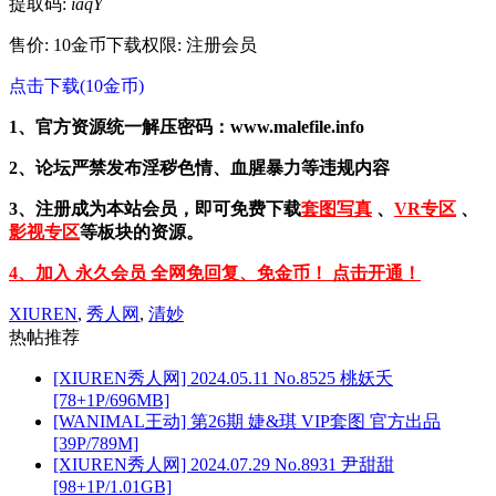
提取码:
iaqY
售价: 10金币
下载权限: 注册会员
点击下载(10金币)
1、官方资源统一解压密码：www.malefile.info
2、论坛严禁发布淫秽色情、血腥暴力等违规内容
3、注册成为本站会员，即可免费下载
套图写真
、
VR专区
、
影视专区
等板块的资源。
4、加入 永久会员 全网免回复、免金币！ 点击开通！
XIUREN
,
秀人网
,
清妙
热帖推荐
[XIUREN秀人网] 2024.05.11 No.8525 桃妖夭
[78+1P/696MB]
[WANIMAL王动] 第26期 婕&琪 VIP套图 官方出品
[39P/789M]
[XIUREN秀人网] 2024.07.29 No.8931 尹甜甜
[98+1P/1.01GB]