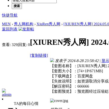
搜索
快捷导航
MEN
›
秀人网机构
›
XiuRen秀人网
›
[XIUREN秀人网] 2024.05.07
返回列表
[XIUREN秀人网] 2024.0
查看:
329
|
回复:
0
[复制链接]
发表于 2024-8-28 23:58:42
|
显
【套图名称】：[XIUREN秀人网] 2024
【套图大小】：[74+1P/671MB]
【下载网盘】：百度网盘
【失效说明】：如资源取消分享或
【解压密码】：666666
【套图预览】：预览图经过压缩处
admin
TA的每日心情