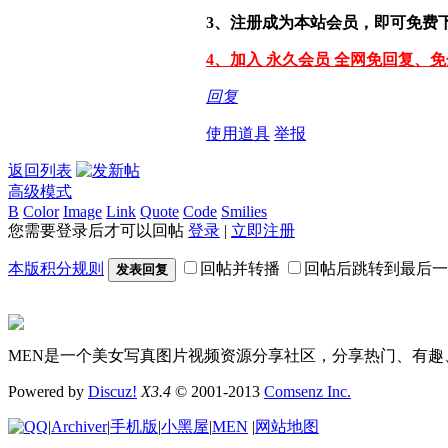
3、注册成为本站会员，即可免费
4、加入 永久会员 全网免回复、
回复
使用道具
举报
返回列表
高级模式
B
Color
Image
Link
Quote
Code
Smilies
您需要登录后才可以回帖
登录
|
立即注册
本版积分规则
回帖并转播
回帖后跳转到最后一
发表回复
MEN是一个美女写真图片视频资源分享社区，分享热门、有趣
Powered by
Discuz!
X3.4
© 2001-2013
Comsenz Inc.
|
Archiver
|
手机版
|
小黑屋
|
MEN
|
网站地图