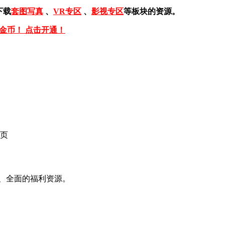
下载
套图写真
、
VR专区
、
影视专区
等板块的资源。
免金币！ 点击开通！
页
、全面的福利资源。