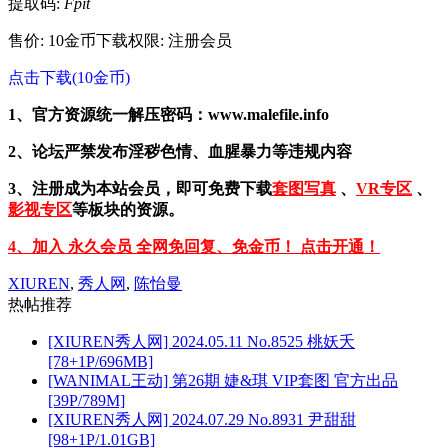
提取码:
Fpit
售价: 10金币
下载权限: 注册会员
点击下载(10金币)
1、官方资源统一解压密码：www.malefile.info
2、论坛严禁发布淫秽色情、血腥暴力等违规内容
3、注册成为本站会员，即可免费下载
套图写真
、
VR专区
、
影视专区
等板块的资源。
4、加入 永久会员 全网免回复、免金币！ 点击开通！
XIUREN
,
秀人网
,
陈怡曼
热帖推荐
[XIUREN秀人网] 2024.05.11 No.8525 桃妖夭
[78+1P/696MB]
[WANIMAL王动] 第26期 婕&琪 VIP套图 官方出品
[39P/789M]
[XIUREN秀人网] 2024.07.29 No.8931 尹甜甜
[98+1P/1.01GB]