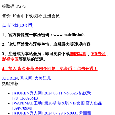
提取码:
PX7a
售价: 10金币
下载权限: 注册会员
点击下载(10金币)
1、官方资源统一解压密码：www.malefile.info
2、论坛严禁发布淫秽色情、血腥暴力等违规内容
3、注册成为本站会员，即可免费下载
套图写真
、
VR专区
、
影视专区
等板块的资源。
4、加入 永久会员 全网免回复、免金币！ 点击开通！
XIUREN
,
秀人网
,
大美妞儿
热帖推荐
[XIUREN秀人网] 2024.05.11 No.8525 桃妖夭
[78+1P/696MB]
[WANIMAL王动] 第26期 婕&琪 VIP套图 官方出品
[39P/789M]
[XIUREN秀人网] 2024.07.29 No.8931 尹甜甜