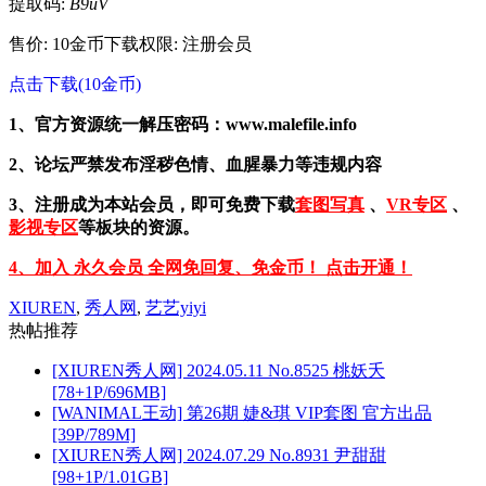
提取码:
B9uV
售价: 10金币
下载权限: 注册会员
点击下载(10金币)
1、官方资源统一解压密码：www.malefile.info
2、论坛严禁发布淫秽色情、血腥暴力等违规内容
3、注册成为本站会员，即可免费下载
套图写真
、
VR专区
、
影视专区
等板块的资源。
4、加入 永久会员 全网免回复、免金币！ 点击开通！
XIUREN
,
秀人网
,
艺艺yiyi
热帖推荐
[XIUREN秀人网] 2024.05.11 No.8525 桃妖夭
[78+1P/696MB]
[WANIMAL王动] 第26期 婕&琪 VIP套图 官方出品
[39P/789M]
[XIUREN秀人网] 2024.07.29 No.8931 尹甜甜
[98+1P/1.01GB]