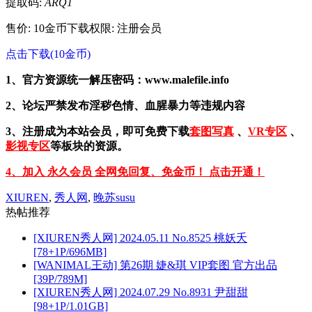
提取码:
ARQ1
售价: 10金币
下载权限: 注册会员
点击下载(10金币)
1、官方资源统一解压密码：www.malefile.info
2、论坛严禁发布淫秽色情、血腥暴力等违规内容
3、注册成为本站会员，即可免费下载
套图写真
、
VR专区
、
影视专区
等板块的资源。
4、加入 永久会员 全网免回复、免金币！ 点击开通！
XIUREN
,
秀人网
,
晚苏susu
热帖推荐
[XIUREN秀人网] 2024.05.11 No.8525 桃妖夭
[78+1P/696MB]
[WANIMAL王动] 第26期 婕&琪 VIP套图 官方出品
[39P/789M]
[XIUREN秀人网] 2024.07.29 No.8931 尹甜甜
[98+1P/1.01GB]