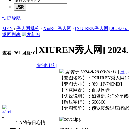
搜索
快捷导航
MEN
›
秀人网机构
›
XiuRen秀人网
›
[XIUREN秀人网] 2024.05.17
返回列表
[XIUREN秀人网] 2024.0
查看:
361
|
回复:
0
[复制链接]
发表于 2024-8-29 00:01:11
|
显
【套图名称】：[XIUREN秀人网] 2024
【套图大小】：[89+1P/746MB]
【下载网盘】：百度网盘
【失效说明】：如资源取消分享或
【解压密码】：666666
【套图预览】：预览图经过压缩处
admin
TA的每日心情