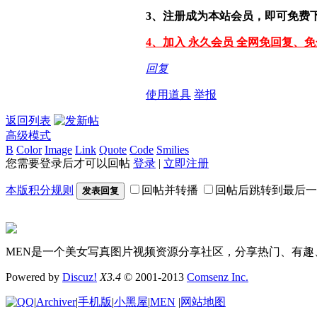
3、注册成为本站会员，即可免费
4、加入 永久会员 全网免回复、
回复
使用道具
举报
返回列表
高级模式
B
Color
Image
Link
Quote
Code
Smilies
您需要登录后才可以回帖
登录
|
立即注册
本版积分规则
回帖并转播
回帖后跳转到最后一
发表回复
MEN是一个美女写真图片视频资源分享社区，分享热门、有趣
Powered by
Discuz!
X3.4
© 2001-2013
Comsenz Inc.
|
Archiver
|
手机版
|
小黑屋
|
MEN
|
网站地图