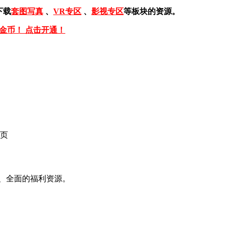
下载
套图写真
、
VR专区
、
影视专区
等板块的资源。
免金币！ 点击开通！
页
、全面的福利资源。