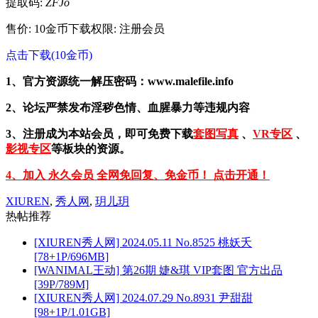
提取码:
ZFJo
售价: 10金币
下载权限: 注册会员
点击下载(10金币)
1、官方资源统一解压密码：www.malefile.info
2、论坛严禁发布淫秽色情、血腥暴力等违规内容
3、注册成为本站会员，即可免费下载
套图写真
、
VR专区
、
影视专区
等板块的资源。
4、加入 永久会员 全网免回复、免金币！ 点击开通！
XIUREN
,
秀人网
,
玥儿玥
热帖推荐
[XIUREN秀人网] 2024.05.11 No.8525 桃妖夭
[78+1P/696MB]
[WANIMAL王动] 第26期 婕&琪 VIP套图 官方出品
[39P/789M]
[XIUREN秀人网] 2024.07.29 No.8931 尹甜甜
[98+1P/1.01GB]