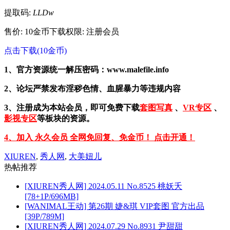
提取码:
LLDw
售价: 10金币
下载权限: 注册会员
点击下载(10金币)
1、官方资源统一解压密码：www.malefile.info
2、论坛严禁发布淫秽色情、血腥暴力等违规内容
3、注册成为本站会员，即可免费下载
套图写真
、
VR专区
、
影视专区
等板块的资源。
4、加入 永久会员 全网免回复、免金币！ 点击开通！
XIUREN
,
秀人网
,
大美妞儿
热帖推荐
[XIUREN秀人网] 2024.05.11 No.8525 桃妖夭
[78+1P/696MB]
[WANIMAL王动] 第26期 婕&琪 VIP套图 官方出品
[39P/789M]
[XIUREN秀人网] 2024.07.29 No.8931 尹甜甜