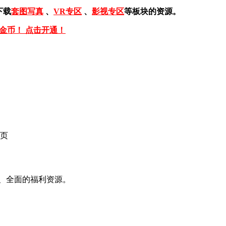
下载
套图写真
、
VR专区
、
影视专区
等板块的资源。
免金币！ 点击开通！
页
、全面的福利资源。