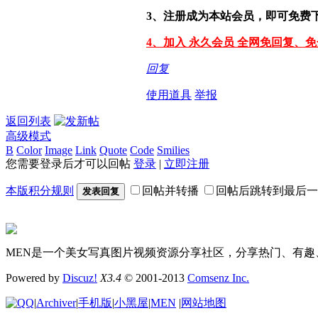
3、注册成为本站会员，即可免费
4、加入 永久会员 全网免回复、
回复
使用道具
举报
返回列表
高级模式
B
Color
Image
Link
Quote
Code
Smilies
您需要登录后才可以回帖
登录
|
立即注册
本版积分规则
回帖并转播
回帖后跳转到最后一
发表回复
MEN是一个美女写真图片视频资源分享社区，分享热门、有趣
Powered by
Discuz!
X3.4
© 2001-2013
Comsenz Inc.
|
Archiver
|
手机版
|
小黑屋
|
MEN
|
网站地图