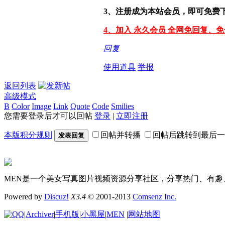
3、注册成为本站会员，即可免费
4、加入 永久会员 全网免回复、
回复
使用道具
举报
返回列表
高级模式
B
Color
Image
Link
Quote
Code
Smilies
您需要登录后才可以回帖
登录
|
立即注册
本版积分规则
回帖并转播
回帖后跳转到最后一
发表回复
MEN是一个美女写真图片视频资源分享社区，分享热门、有趣
Powered by
Discuz!
X3.4
© 2001-2013
Comsenz Inc.
|
Archiver
|
手机版
|
小黑屋
|
MEN
|
网站地图