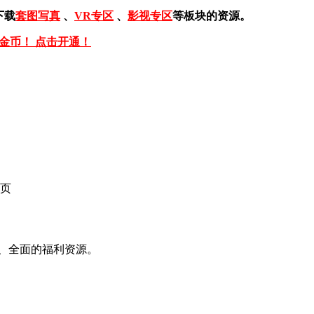
下载
套图写真
、
VR专区
、
影视专区
等板块的资源。
免金币！ 点击开通！
页
、全面的福利资源。