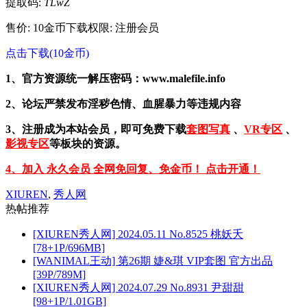
提取码:
TLwZ
售价: 10金币
下载权限: 注册会员
点击下载(10金币)
1、官方资源统一解压密码：www.malefile.info
2、论坛严禁发布淫秽色情、血腥暴力等违规内容
3、注册成为本站会员，即可免费下载
套图写真
、
VR专区
、
影视专区
等板块的资源。
4、加入 永久会员 全网免回复、免金币！ 点击开通！
XIUREN
,
秀人网
热帖推荐
[XIUREN秀人网] 2024.05.11 No.8525 桃妖夭
[78+1P/696MB]
[WANIMAL王动] 第26期 婕&琪 VIP套图 官方出品
[39P/789M]
[XIUREN秀人网] 2024.07.29 No.8931 尹甜甜
[98+1P/1.01GB]