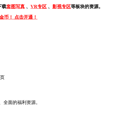
下载
套图写真
、
VR专区
、
影视专区
等板块的资源。
免金币！ 点击开通！
页
、全面的福利资源。