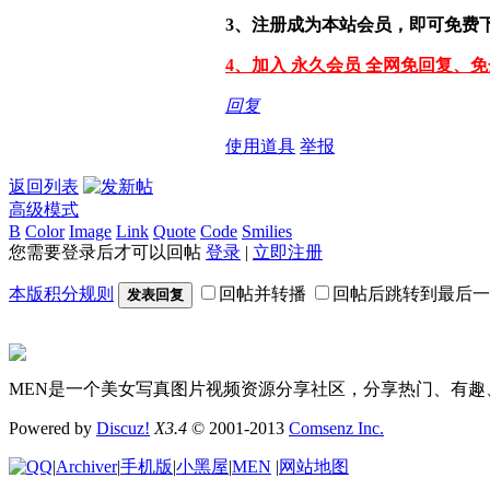
3、注册成为本站会员，即可免费
4、加入 永久会员 全网免回复、
回复
使用道具
举报
返回列表
高级模式
B
Color
Image
Link
Quote
Code
Smilies
您需要登录后才可以回帖
登录
|
立即注册
本版积分规则
回帖并转播
回帖后跳转到最后一
发表回复
MEN是一个美女写真图片视频资源分享社区，分享热门、有趣
Powered by
Discuz!
X3.4
© 2001-2013
Comsenz Inc.
|
Archiver
|
手机版
|
小黑屋
|
MEN
|
网站地图