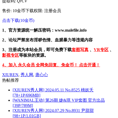
提取码:
QrCV
售价: 10金币
下载权限: 注册会员
点击下载(10金币)
1、官方资源统一解压密码：www.malefile.info
2、论坛严禁发布淫秽色情、血腥暴力等违规内容
3、注册成为本站会员，即可免费下载
套图写真
、
VR专区
、
影视专区
等板块的资源。
4、加入 永久会员 全网免回复、免金币！ 点击开通！
XIUREN
,
秀人网
,
唐心心
热帖推荐
[XIUREN秀人网] 2024.05.11 No.8525 桃妖夭
[78+1P/696MB]
[WANIMAL王动] 第26期 婕&琪 VIP套图 官方出品
[39P/789M]
[XIUREN秀人网] 2024.07.29 No.8931 尹甜甜
[98+1P/1.01GB]