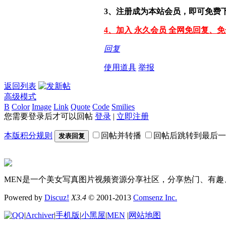
3、注册成为本站会员，即可免费
4、加入 永久会员 全网免回复、
回复
使用道具
举报
返回列表
高级模式
B
Color
Image
Link
Quote
Code
Smilies
您需要登录后才可以回帖
登录
|
立即注册
本版积分规则
回帖并转播
回帖后跳转到最后一
发表回复
MEN是一个美女写真图片视频资源分享社区，分享热门、有趣
Powered by
Discuz!
X3.4
© 2001-2013
Comsenz Inc.
|
Archiver
|
手机版
|
小黑屋
|
MEN
|
网站地图