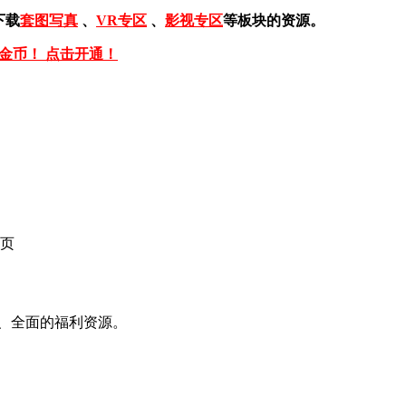
下载
套图写真
、
VR专区
、
影视专区
等板块的资源。
免金币！ 点击开通！
页
、全面的福利资源。