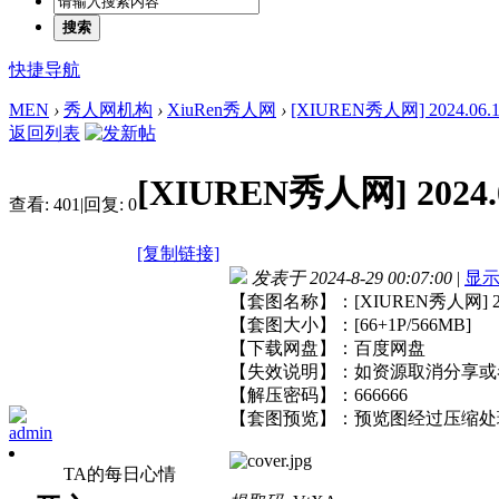
搜索
快捷导航
MEN
›
秀人网机构
›
XiuRen秀人网
›
[XIUREN秀人网] 2024.06.19
返回列表
[XIUREN秀人网] 2024.0
查看:
401
|
回复:
0
[复制链接]
发表于 2024-8-29 00:07:00
|
显
【套图名称】：[XIUREN秀人网] 2024
【套图大小】：[66+1P/566MB]
【下载网盘】：百度网盘
【失效说明】：如资源取消分享或
【解压密码】：666666
【套图预览】：预览图经过压缩处
admin
TA的每日心情