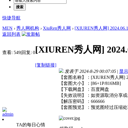
搜索
快捷导航
MEN
›
秀人网机构
›
XiuRen秀人网
›
[XIUREN秀人网] 2024.06.19
返回列表
[XIUREN秀人网] 2024.0
查看:
549
|
回复:
0
[复制链接]
发表于 2024-8-29 00:07:05
|
显
【套图名称】：[XIUREN秀人网] 2024
【套图大小】：[86+1P/816MB]
【下载网盘】：百度网盘
【失效说明】：如资源取消分享或
【解压密码】：666666
【套图预览】：预览图经过压缩处
admin
TA的每日心情