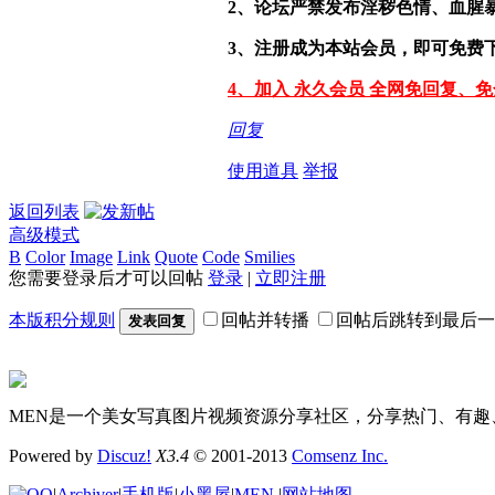
2、论坛严禁发布淫秽色情、血腥
3、注册成为本站会员，即可免费
4、加入 永久会员 全网免回复、
回复
使用道具
举报
返回列表
高级模式
B
Color
Image
Link
Quote
Code
Smilies
您需要登录后才可以回帖
登录
|
立即注册
本版积分规则
回帖并转播
回帖后跳转到最后一
发表回复
MEN是一个美女写真图片视频资源分享社区，分享热门、有趣
Powered by
Discuz!
X3.4
© 2001-2013
Comsenz Inc.
|
Archiver
|
手机版
|
小黑屋
|
MEN
|
网站地图