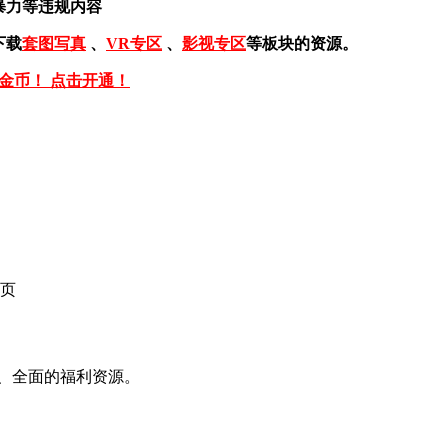
暴力等违规内容
下载
套图写真
、
VR专区
、
影视专区
等板块的资源。
免金币！ 点击开通！
页
、全面的福利资源。