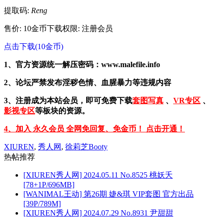
提取码:
Reng
售价: 10金币
下载权限: 注册会员
点击下载(10金币)
1、官方资源统一解压密码：www.malefile.info
2、论坛严禁发布淫秽色情、血腥暴力等违规内容
3、注册成为本站会员，即可免费下载
套图写真
、
VR专区
、
影视专区
等板块的资源。
4、加入 永久会员 全网免回复、免金币！ 点击开通！
XIUREN
,
秀人网
,
徐莉芝Booty
热帖推荐
[XIUREN秀人网] 2024.05.11 No.8525 桃妖夭
[78+1P/696MB]
[WANIMAL王动] 第26期 婕&琪 VIP套图 官方出品
[39P/789M]
[XIUREN秀人网] 2024.07.29 No.8931 尹甜甜