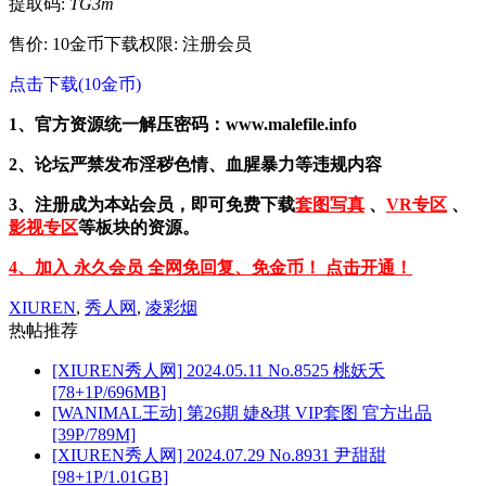
提取码:
TG3m
售价: 10金币
下载权限: 注册会员
点击下载(10金币)
1、官方资源统一解压密码：www.malefile.info
2、论坛严禁发布淫秽色情、血腥暴力等违规内容
3、注册成为本站会员，即可免费下载
套图写真
、
VR专区
、
影视专区
等板块的资源。
4、加入 永久会员 全网免回复、免金币！ 点击开通！
XIUREN
,
秀人网
,
凌彩烟
热帖推荐
[XIUREN秀人网] 2024.05.11 No.8525 桃妖夭
[78+1P/696MB]
[WANIMAL王动] 第26期 婕&琪 VIP套图 官方出品
[39P/789M]
[XIUREN秀人网] 2024.07.29 No.8931 尹甜甜
[98+1P/1.01GB]