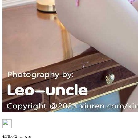
提取码:
dUiW