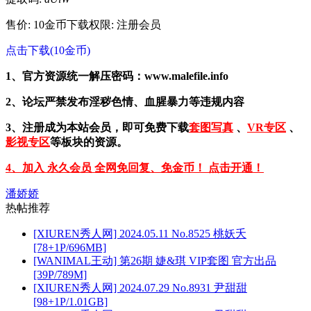
售价: 10金币
下载权限: 注册会员
点击下载(10金币)
1、官方资源统一解压密码：www.malefile.info
2、论坛严禁发布淫秽色情、血腥暴力等违规内容
3、注册成为本站会员，即可免费下载
套图写真
、
VR专区
、
影视专区
等板块的资源。
4、加入 永久会员 全网免回复、免金币！ 点击开通！
潘娇娇
热帖推荐
[XIUREN秀人网] 2024.05.11 No.8525 桃妖夭
[78+1P/696MB]
[WANIMAL王动] 第26期 婕&琪 VIP套图 官方出品
[39P/789M]
[XIUREN秀人网] 2024.07.29 No.8931 尹甜甜
[98+1P/1.01GB]