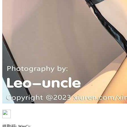
提取码:
WmCc