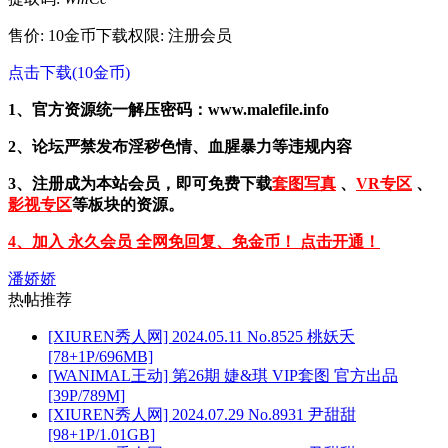
售价: 10金币
下载权限: 注册会员
点击下载(10金币)
1、官方资源统一解压密码：www.malefile.info
2、论坛严禁发布淫秽色情、血腥暴力等违规内容
3、注册成为本站会员，即可免费下载
套图写真
、
VR专区
、
影视专区
等板块的资源。
4、加入 永久会员 全网免回复、免金币！ 点击开通！
潘娇娇
热帖推荐
[XIUREN秀人网] 2024.05.11 No.8525 桃妖夭
[78+1P/696MB]
[WANIMAL王动] 第26期 婕&琪 VIP套图 官方出品
[39P/789M]
[XIUREN秀人网] 2024.07.29 No.8931 尹甜甜
[98+1P/1.01GB]