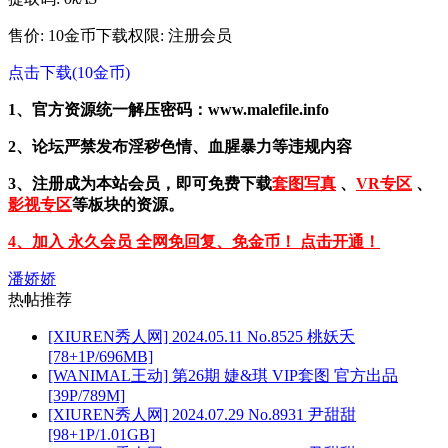
售价: 10金币
下载权限: 注册会员
点击下载(10金币)
1、官方资源统一解压密码：www.malefile.info
2、论坛严禁发布淫秽色情、血腥暴力等违规内容
3、注册成为本站会员，即可免费下载
套图写真
、
VR专区
、
影视专区
等板块的资源。
4、加入 永久会员 全网免回复、免金币！ 点击开通！
潘娇娇
热帖推荐
[XIUREN秀人网] 2024.05.11 No.8525 桃妖夭
[78+1P/696MB]
[WANIMAL王动] 第26期 婕&琪 VIP套图 官方出品
[39P/789M]
[XIUREN秀人网] 2024.07.29 No.8931 尹甜甜
[98+1P/1.01GB]