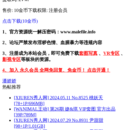
售价: 10金币
下载权限: 注册会员
点击下载(10金币)
1、官方资源统一解压密码：www.malefile.info
2、论坛严禁发布淫秽色情、血腥暴力等违规内容
3、注册成为本站会员，即可免费下载
套图写真
、
VR专区
、
影视专区
等板块的资源。
4、加入 永久会员 全网免回复、免金币！ 点击开通！
潘娇娇
热帖推荐
[XIUREN秀人网] 2024.05.11 No.8525 桃妖夭
[78+1P/696MB]
[WANIMAL王动] 第26期 婕&琪 VIP套图 官方出品
[39P/789M]
[XIUREN秀人网] 2024.07.29 No.8931 尹甜甜
[98+1P/1.01GB]